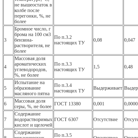
не выше
остаток в
колбе после
перегонки, %, не
более
Бромное число, г
брома на 100 см3
По п.3.2
3
бензина-
0,08
0,047
настоящих ТУ
растворителя, не
более
Массовая доля
ароматических
По п.3.3
4
1,5
0,48
углеводородов,
настоящих ТУ
%, не более
Испытание на
По п.3.4
5
образование
Выдерживает
Выдер
настоящих ТУ
масляного пятна
Массовая доля
6
ГОСТ 13380
0,001
0,0000
серы, %, не более
Содержание
7
водорастворимых
ГОСТ 6307
Отсутствие
Отсут
кислот и щелочей
Содержание
По п.3.5
8
механических
Отсутствие
Отсут