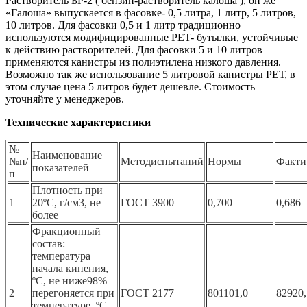
Растворитель БР-2 ( бензин-растворитель калоша ), он же
«Галоша» выпускается в фасовке- 0,5 литра, 1 литр, 5 литров,
10 литров. Для фасовки 0,5 и 1 литр традиционно
используются модифицированные PET- бутылки, устойчивые
к действию растворителей. Для фасовки 5 и 10 литров
применяются канистры из полиэтилена низкого давления.
Возможно так же использование 5 литровой канистры РЕТ, в
этом случае цена 5 литров будет дешевле. Стоимость
уточняйте у менеджеров.
Технические характеристики
№
Наименование
№п/
Методиспытаний
Нормы
Факти
показателей
п
Плотность при
1
20ºС, г/см3, не
ГОСТ 3900
0,700
0,686
более
Фракционный
состав:
температура
начала кипения,
ºС, не ниже98%
2
перегоняется при
ГОСТ 2177
80
110
1,0
82
92
0
температуре, ºС,