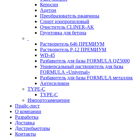
Керосин
Ацетон
Преобразователь ржавчины
Спирт изопропиловый
Очиститель CLINER-AK
Грунтовка для бетона
Растворитель 646 ПРЕМИУМ
Растворитель Р-12 ПРЕМИУМ
WD-45
Разбавитель для базы FORMULA QZ5000
Универсальный растворитель для базы
FORMULA «Universal»
Разбавитель для базы FORMULA металлик
Антисиликон
TYPE-C
TYPE-C
Импортозамещение
Прайс-лист
О компании
Разработка
Доставка
Дистрибьюторы
Контакты