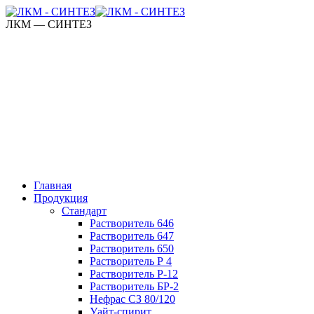
ЛКМ — СИНТЕЗ
115408, г. Москва, ул. Алма-Атинская, дом 8,
корп. 1
пн-пт. 9:00 - 17:00
+7 (916) 687-18-13
(отдел оптовых продаж)
+7 (925) 424-13-12
+7 (925) 617-41-42
(офис)
Главная
Продукция
Стандарт
Растворитель 646
Растворитель 647
Растворитель 650
Растворитель Р 4
Растворитель Р-12
Растворитель БР-2
Нефрас СЗ 80/120
Уайт-спирит