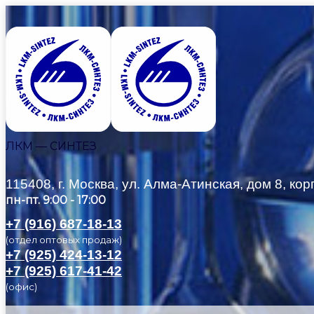
ЛКМ — СИНТЕЗ
115408, г. Москва, ул. Алма-Атинская, дом 8, корп
пн-пт. 9:00 - 17:00
+7 (916) 687-18-13
(отдел оптовых продаж)
+7 (925) 424-13-12
+7 (925) 617-41-42
(офис)